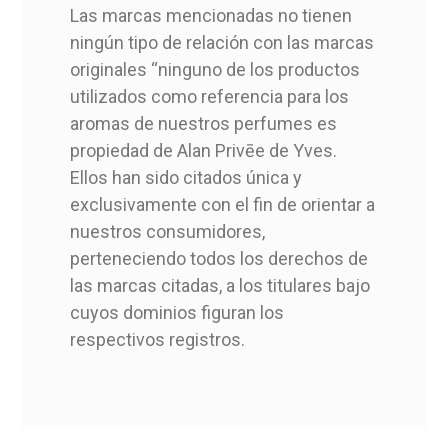
Las marcas mencionadas no tienen
ningún tipo de relación con las marcas
MO001700150061
Referencia
originales “ninguno de los productos
utilizados como referencia para los
aromas de nuestros perfumes es
propiedad de Alan Privēe de Yves.
Ellos han sido citados única y
Casa Perfumista
Lancôme
exclusivamente con el fin de orientar a
nuestros consumidores,
Inspirado
Idôle
perteneciendo todos los derechos de
las marcas citadas, a los titulares bajo
cuyos dominios figuran los
respectivos registros.