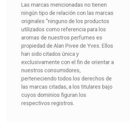
Las marcas mencionadas no tienen
ningún tipo de relación con las marcas
MO001700150005
Referencia
originales “ninguno de los productos
utilizados como referencia para los
aromas de nuestros perfumes es
propiedad de Alan Pivee de Yves. Ellos
han sido citados única y
Casa Perfumista
Lolita Lempicka
exclusivamente con el fin de orientar a
nuestros consumidores,
Inspirado
Lolita Lempicka
perteneciendo todos los derechos de
las marcas citadas, a los titulares bajo
cuyos dominios figuran los
respectivos registros.