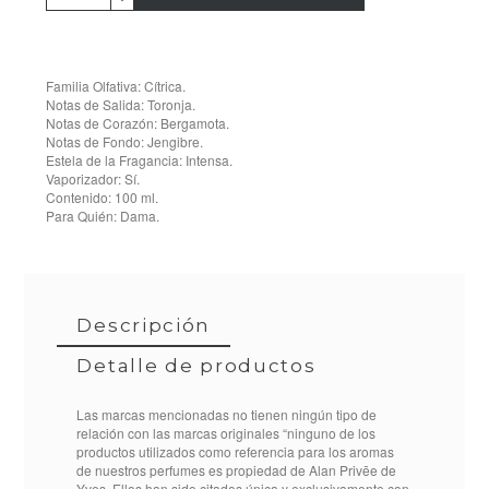
Familia Olfativa: Cítrica.
Notas de Salida: Toronja.
Notas de Corazón: Bergamota.
Notas de Fondo: Jengibre.
Estela de la Fragancia: Intensa.
Vaporizador: Sí.
Contenido: 100 ml.
Para Quién: Dama.
Descripción
Detalle de productos
Las marcas mencionadas no tienen ningún tipo de
relación con las marcas originales “ninguno de los
productos utilizados como referencia para los aromas
de nuestros perfumes es propiedad de Alan Privēe de
BF00170015B712
Referencia
Yves. Ellos han sido citados única y exclusivamente con