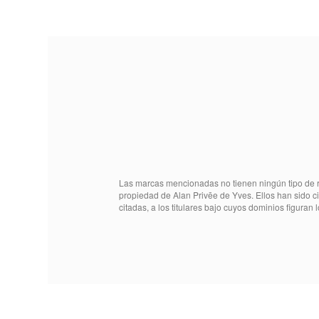
Las marcas mencionadas no tienen ningún tipo de r
propiedad de Alan Privēe de Yves. Ellos han sido c
citadas, a los titulares bajo cuyos dominios figuran l
SP005300010199
Referencia