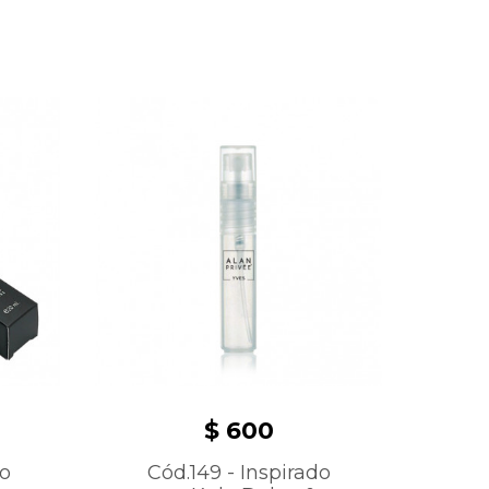
$ 600
do
Cód.149 - Inspirado
Có