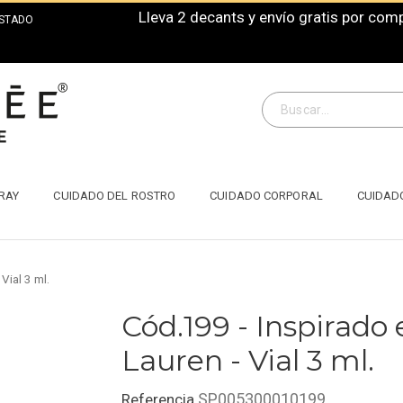
Lleva 2 decants y envío gratis por co
ISTADO
RAY
CUIDADO DEL ROSTRO
CUIDADO CORPORAL
CUIDAD
Vial 3 ml.
Cód.199 - Inspirado
Lauren - Vial 3 ml.
SP005300010199
Referencia