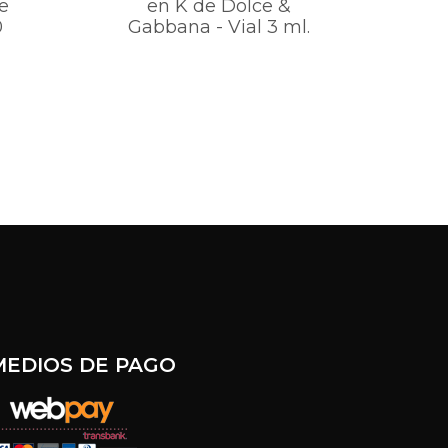
e
en K de Dolce &
0
Gabbana - Vial 3 ml.
H
MEDIOS DE PAGO