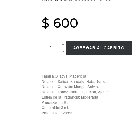
$ 600
AGREGAR AL CARRITO
Familia Olfativa: Maderosa.
Notas de Salida: Sándalo, Haba Tonka.
Notas de Corazón: Mango, Salvia.
Notas de Fondo: Naranja, Limón, Ajenjo.
Estela de la Fragancia: Moderada.
Vaporizador: Sí.
Contenido: 3 ml.
Para Quien: Varón.