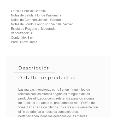
Familia Olfativa: Oriental.
Notas de Salida: Flor de Pasionaria.
Notas de Corazón: Jazmín, Gardenia.
Notas de Fondo: Fondo son Vainilla, Vetiver.
Estela de Fragancia: Moderada.
Vaporizador: Si.
Contenido: 3 ml.
Para Quien: Dama.
Descripción
Detalle de productos
Las marcas mencionadas no tienen ningún tipo de
relación con las marcas originales “ninguno de los
productos utilizados como referencia para los aromas
de nuestros perfumes es propiedad de Alan Privēe de
MO005300010042
Referencia
Yves. Ellos han sido citados única y exclusivamente con
el fin de orientar a nuestros consumidores,
perteneciendo todos los derechos de las marcas