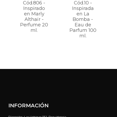
Cód.806 -
Cód.10 -
Inspirado
Inspirada
en Marly
en La
Althaïr -
Bomba -
Perfume 20
Eau de
ml.
Parfum 100
ml.
INFORMACIÓN
Dirección: Las Urbinas 132, Providencia