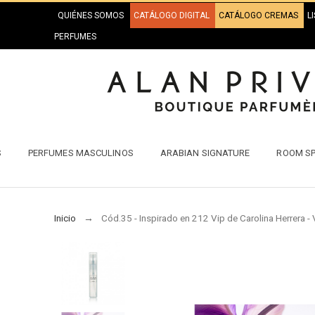
QUIÉNES SOMOS
CATÁLOGO DIGITAL
CATÁLOGO CREMAS
L
PERFUMES
S
PERFUMES MASCULINOS
ARABIAN SIGNATURE
ROOM S
Inicio
Cód.35 - Inspirado en 212 Vip de Carolina Herrera - V