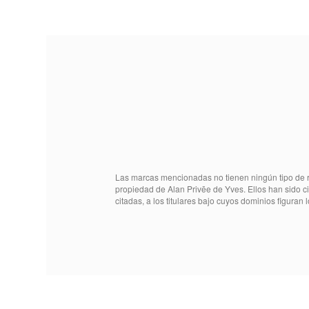
Las marcas mencionadas no tienen ningún tipo de r
propiedad de Alan Privēe de Yves. Ellos han sido c
citadas, a los titulares bajo cuyos dominios figuran l
MO005300010035
Referencia