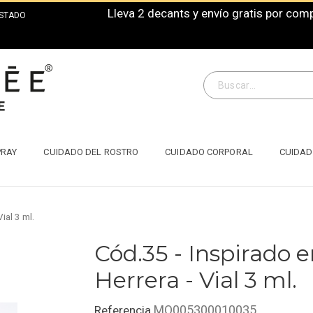
Lleva 2 decants y envío gratis por co
ISTADO
PRAY
CUIDADO DEL ROSTRO
CUIDADO CORPORAL
CUIDAD
ial 3 ml.
Cód.35 - Inspirado e
Herrera - Vial 3 ml.
MO005300010035
Referencia