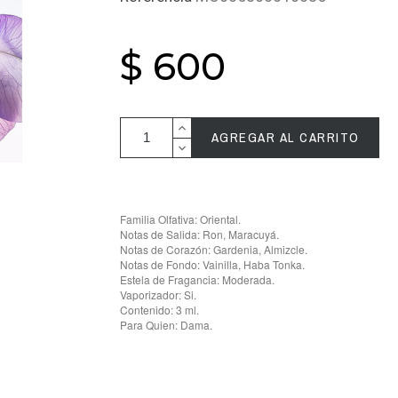
$ 600
AGREGAR AL CARRITO
Familia Olfativa: Oriental.
Notas de Salida: Ron, Maracuyá.
Notas de Corazón: Gardenia, Almizcle.
Notas de Fondo: Vainilla, Haba Tonka.
Estela de Fragancia: Moderada.
Vaporizador: Si.
Contenido: 3 ml.
Para Quien: Dama.