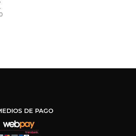
o
-
El
0
MEDIOS DE PAGO