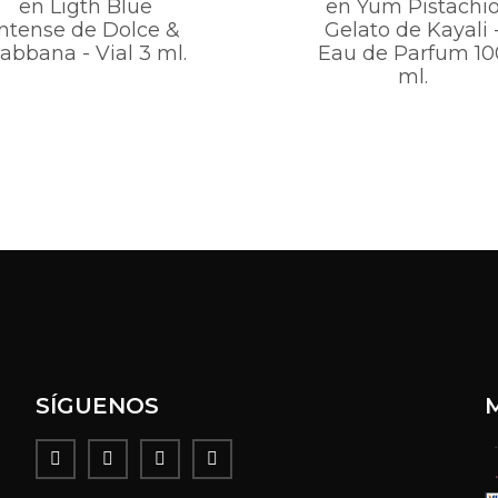
en Ligth Blue
en Yum Pistachi
Intense de Dolce &
Gelato de Kayali 
abbana - Vial 3 ml.
Eau de Parfum 10
ml.
SÍGUENOS