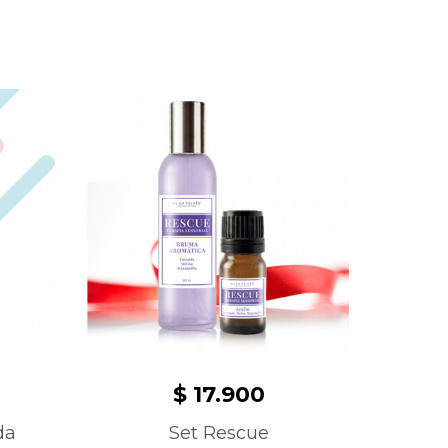
$ 17.900
da
Set Rescue
C