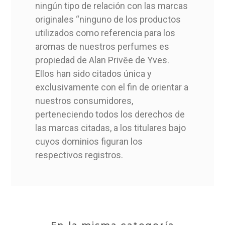
ningún tipo de relación con las marcas
BM00180015B800
Referencia
originales “ninguno de los productos
utilizados como referencia para los
aromas de nuestros perfumes es
propiedad de Alan Privēe de Yves.
Ellos han sido citados única y
Casa Perfumista
Tom Ford
exclusivamente con el fin de orientar a
nuestros consumidores,
Inspirado
Ombrè Leather
perteneciendo todos los derechos de
las marcas citadas, a los titulares bajo
cuyos dominios figuran los
respectivos registros.