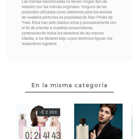
Las marcas mencionadas no tienen ningún tipo de
relación con las marcas originales “ninguno de los
productos utilizados como referencia para los aromas
de nuestros perfumes es propiedad de Alan Privēe de
BM00530001B806
Referencia
Yves. Ellos han sido citados única y exclusivamente con
el fin de orientar a nuestros consumidores,
perteneciendo todos los derechos de las marcas
citadas, a los titulares bajo cuyos dominios figuran los
respectivos registros.
En la misma categoría
-$ 2.300
01
20
44
43