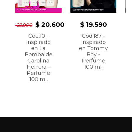
DÍAS
HORAS
MIN
SEC
$ 20.600
$ 19.590
$ 22.900
Cód.10 -
Cód.187 -
Inspirado
Inspirado
en La
en Tommy
Bomba de
Boy -
Carolina
Perfume
Herrera -
100 ml.
Perfume
100 ml.