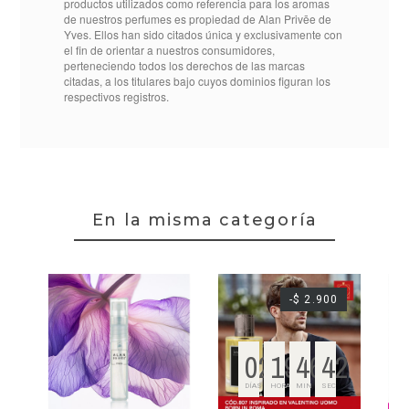
productos utilizados como referencia para los aromas
de nuestros perfumes es propiedad de Alan Privēe de
BM00530001B802
Referencia
Yves. Ellos han sido citados única y exclusivamente con
el fin de orientar a nuestros consumidores,
perteneciendo todos los derechos de las marcas
citadas, a los titulares bajo cuyos dominios figuran los
respectivos registros.
En la misma categoría
-$ 2.900
02
19
46
42
DÍAS
HORAS
MIN
SEC