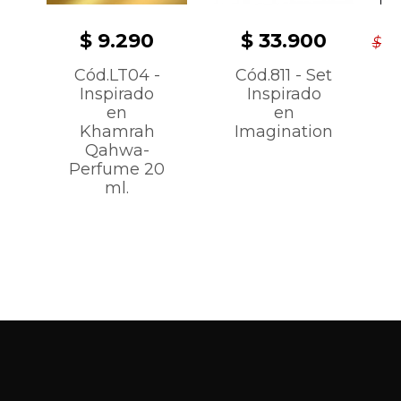
$ 9.290
$ 33.900
$ 2
Cód.LT04 -
Cód.811 - Set
Inspirado
Inspirado
en
en
Khamrah
Imagination
Qahwa-
Perfume 20
ml.